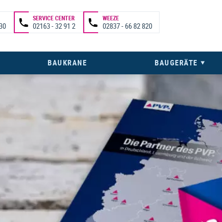
SERVICE CENTER
WEEZE
 30
02163 - 32 91 2
02837 - 66 82 820
BAUKRANE
BAUGERÄTE