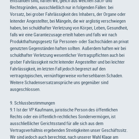
entstanden sind, haften wir, gleich aus welchen Sach- und
Rechtsgründen, ausschließlich nur in folgenden Fällen: bei
Vorsatz, bei grober Fahrlässigkeit des Inhabers, der Organe oder
leitender Angestellter, bei Mängeln, die wir arglistig verschwiegen
haben, bei schuldhafter Verletzung von Körper, Leben, Gesundheit,
falls wir eine Garantiezusage erteilt haben und falls wir nach
Produkthaftungsgesetz für Personen- oder Sachschäden an privat
genutzten Gegenständen haften sollten. Außerdem haften wir bei
schuldhafter Verletzung wesentlicher Vertragspflichten auch bei
grober Fahrlässigkeit nicht leitender Angestellter und bei leichter
Fahrlässigkeit, im letzten Fall jedoch begrenzt auf den
vertragstypischen, vernünftigerweise vorhersehbaren Schaden.
Weitere Schadensersatzansprüche uns gegenüber sind
ausgeschlossen.
9. Schlussbestimmungen
9.1 Ist der VP Kaufmann, juristische Person des öffentlichen
Rechts oder ein öffentlich-rechtliches Sondervermögen, ist
ausschließlicher Gerichtsstand für alle sich aus dem
Vertragsverhältnis ergebenden Streitigkeiten unser Geschäftssitz.
Wir sind jedoch auch berechtigt, nach unserer Wahl Klage am