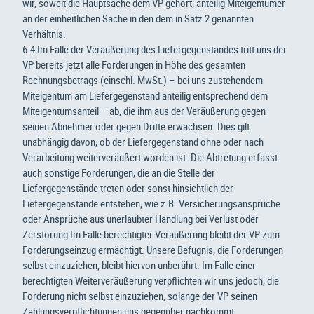
wir, soweit die Hauptsache dem VP gehört, anteilig Miteigentümer
an der einheitlichen Sache in den dem in Satz 2 genannten
Verhältnis.
6.4 Im Falle der Veräußerung des Liefergegenstandes tritt uns der
VP bereits jetzt alle Forderungen in Höhe des gesamten
Rechnungsbetrags (einschl. MwSt.) – bei uns zustehendem
Miteigentum am Liefergegenstand anteilig entsprechend dem
Miteigentumsanteil – ab, die ihm aus der Veräußerung gegen
seinen Abnehmer oder gegen Dritte erwachsen. Dies gilt
unabhängig davon, ob der Liefergegenstand ohne oder nach
Verarbeitung weiterveräußert worden ist. Die Abtretung erfasst
auch sonstige Forderungen, die an die Stelle der
Liefergegenstände treten oder sonst hinsichtlich der
Liefergegenstände entstehen, wie z.B. Versicherungsansprüche
oder Ansprüche aus unerlaubter Handlung bei Verlust oder
Zerstörung Im Falle berechtigter Veräußerung bleibt der VP zum
Forderungseinzug ermächtigt. Unsere Befugnis, die Forderungen
selbst einzuziehen, bleibt hiervon unberührt. Im Falle einer
berechtigten Weiterveräußerung verpflichten wir uns jedoch, die
Forderung nicht selbst einzuziehen, solange der VP seinen
Zahlungsverpflichtungen uns gegenüber nachkommt,